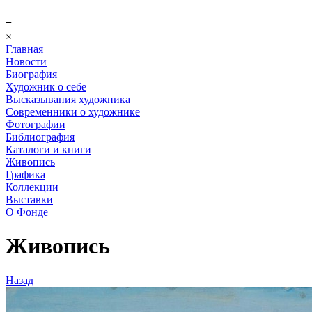
≡
×
Главная
Новости
Биография
Художник о себе
Выcказывания художника
Современники о художнике
Фотографии
Библиография
Каталоги и книги
Живопись
Графика
Коллекции
Выставки
О Фонде
Живопись
Назад