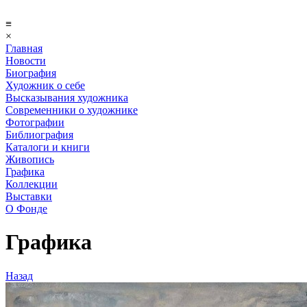
≡
×
Главная
Новости
Биография
Художник о себе
Выcказывания художника
Современники о художнике
Фотографии
Библиография
Каталоги и книги
Живопись
Графика
Коллекции
Выставки
О Фонде
Графика
Назад