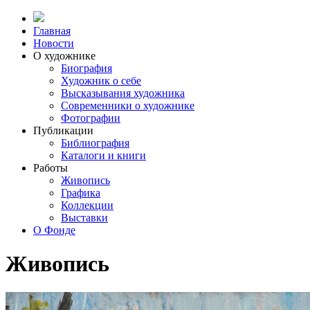
Главная
Новости
О художнике
Биография
Художник о себе
Выcказывания художника
Современники о художнике
Фотографии
Публикации
Библиография
Каталоги и книги
Работы
Живопись
Графика
Коллекции
Выставки
О Фонде
Живопись