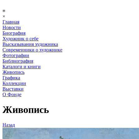
≡
×
Главная
Новости
Биография
Художник о себе
Выcказывания художника
Современники о художнике
Фотографии
Библиография
Каталоги и книги
Живопись
Графика
Коллекции
Выставки
О Фонде
Живопись
Назад