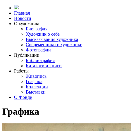
Главная
Новости
О художнике
Биография
Художник о себе
Выcказывания художника
Современники о художнике
Фотографии
Публикации
Библиография
Каталоги и книги
Работы
Живопись
Графика
Коллекции
Выставки
О Фонде
Графика