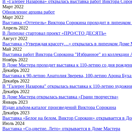
В «Галерее Назарова» открылась выставка работ Виктора Соро
Март 2022
Обновление архива работ
Март 2022
Выставка «Оттепель» Виктора Сорокина проходит в липецком
Апрель 2022
В Липецке стартовал проект «ПРО/СТО ДЕСЯТЬ»
Август 2022
Выставка «Утверждая красоту…» открылась в липецком Доме 
Май 2022
Выставка работ Виктора Сорокина "Избранное" из коллекции 
Ноябрь 2022
В Доме Мастера проходит выставка к 110-летию со дня рожде
Декабрь 2022
Выставка к 90-летию Анатолия Зверева, 100-летию Арона Буха
Декабрь 2022
В "Галерее Назарова" открылась выставка к 110-летию художн
Декабрь 2022
В Доме Мастера открылась выставка «Грани творчества»
Январь 2023
Издан альбом-каталог произведений Виктора Сорокина
Декабрь 2023
Выставка «Белое на белом. Виктор Сорокин» открывается в Д
Июль 2024
Выставка «Со-цветие. Лето» открывается в Доме Мастера