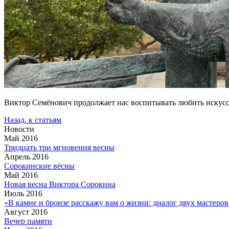
Виктор Семёнович продолжает нас воспитывать любить искусст
Назад, к статьям
Новости
Май 2016
Тридцать три мгновения весны
Апрель 2016
Сорокинские вёсны
Май 2016
Новая весна Виктора Сорокина
Июль 2016
«В камне и бронзе расскажу вам о жизни: диалог двух мастеро
Август 2016
Вечер памяти