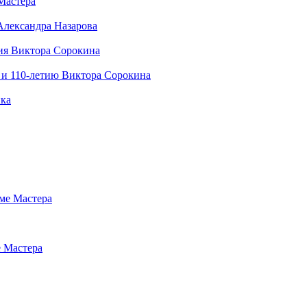
Мастера
Александра Назарова
ния Виктора Сорокина
 и 110-летию Виктора Сорокина
ика
оме Мастера
е Мастера