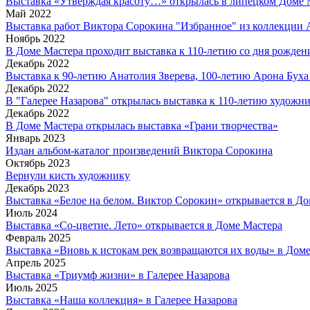
Выставка «Утверждая красоту…» открылась в липецком Доме 
Май 2022
Выставка работ Виктора Сорокина "Избранное" из коллекции 
Ноябрь 2022
В Доме Мастера проходит выставка к 110-летию со дня рожде
Декабрь 2022
Выставка к 90-летию Анатолия Зверева, 100-летию Арона Буха
Декабрь 2022
В "Галерее Назарова" открылась выставка к 110-летию художн
Декабрь 2022
В Доме Мастера открылась выставка «Грани творчества»
Январь 2023
Издан альбом-каталог произведений Виктора Сорокина
Октябрь 2023
Вернули кисть художнику
Декабрь 2023
Выставка «Белое на белом. Виктор Сорокин» открывается в Д
Июль 2024
Выставка «Со-цветие. Лето» открывается в Доме Мастера
Февраль 2025
Выставка «Вновь к истокам рек возвращаются их воды» в Дом
Апрель 2025
Выставка «Триумф жизни» в Галерее Назарова
Июль 2025
Выставка «Наша коллекция» в Галерее Назарова