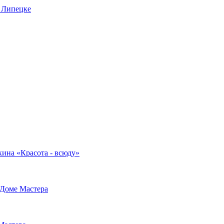
в Липецке
кина «Красота - всюду»
 Доме Мастера