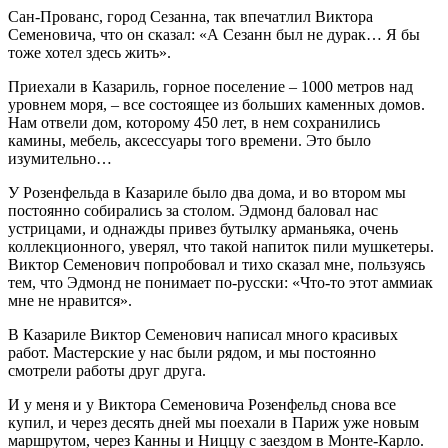
Сан-Прованс, город Сезанна, так впечатлил Виктора
Семеновича, что он сказал: «А Сезанн был не дурак… Я бы
тоже хотел здесь жить».
Приехали в Казариль, горное поселение – 1000 метров над
уровнем моря, – все состоящее из больших каменных домов.
Нам отвели дом, которому 450 лет, в нем сохранились
камины, мебель, аксессуары того времени. Это было
изумительно…
У Розенфельда в Казариле было два дома, и во втором мы
постоянно собирались за столом. Эдмонд баловал нас
устрицами, и однажды привез бутылку арманьяка, очень
коллекционного, уверял, что такой напиток пили мушкетеры.
Виктор Семенович попробовал и тихо сказал мне, пользуясь
тем, что Эдмонд не понимает по-русски: «Что-то этот аммиак
мне не нравится».
В Казариле Виктор Семенович написал много красивых
работ. Мастерские у нас были рядом, и мы постоянно
смотрели работы друг друга.
И у меня и у Виктора Семеновича Розенфельд снова все
купил, и через десять дней мы поехали в Париж уже новым
маршрутом, через Канны и Ниццу с заездом в Монте-Карло.