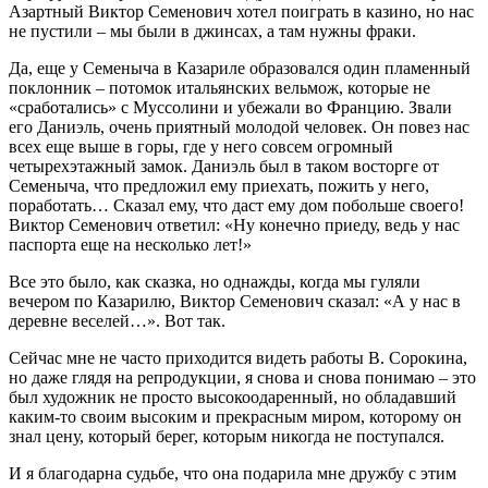
Азартный Виктор Семенович хотел поиграть в казино, но нас
не пустили – мы были в джинсах, а там нужны фраки.
Да, еще у Семеныча в Казариле образовался один пламенный
поклонник – потомок итальянских вельмож, которые не
«сработались» с Муссолини и убежали во Францию. Звали
его Даниэль, очень приятный молодой человек. Он повез нас
всех еще выше в горы, где у него совсем огромный
четырехэтажный замок. Даниэль был в таком восторге от
Семеныча, что предложил ему приехать, пожить у него,
поработать… Сказал ему, что даст ему дом побольше своего!
Виктор Семенович ответил: «Ну конечно приеду, ведь у нас
паспорта еще на несколько лет!»
Все это было, как сказка, но однажды, когда мы гуляли
вечером по Казарилю, Виктор Семенович сказал: «А у нас в
деревне веселей…». Вот так.
Сейчас мне не часто приходится видеть работы В. Сорокина,
но даже глядя на репродукции, я снова и снова понимаю – это
был художник не просто высокоодаренный, но обладавший
каким-то своим высоким и прекрасным миром, которому он
знал цену, который берег, которым никогда не поступался.
И я благодарна судьбе, что она подарила мне дружбу с этим