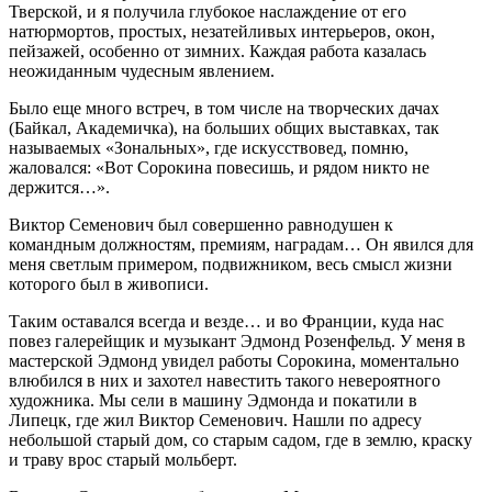
Тверской, и я получила глубокое наслаждение от его
натюрмортов, простых, незатейливых интерьеров, окон,
пейзажей, особенно от зимних. Каждая работа казалась
неожиданным чудесным явлением.
Было еще много встреч, в том числе на творческих дачах
(Байкал, Академичка), на больших общих выставках, так
называемых «Зональных», где искусствовед, помню,
жаловался: «Вот Сорокина повесишь, и рядом никто не
держится…».
Виктор Семенович был совершенно равнодушен к
командным должностям, премиям, наградам… Он явился для
меня светлым примером, подвижником, весь смысл жизни
которого был в живописи.
Таким оставался всегда и везде… и во Франции, куда нас
повез галерейщик и музыкант Эдмонд Розенфельд. У меня в
мастерской Эдмонд увидел работы Сорокина, моментально
влюбился в них и захотел навестить такого невероятного
художника. Мы сели в машину Эдмонда и покатили в
Липецк, где жил Виктор Семенович. Нашли по адресу
небольшой старый дом, со старым садом, где в землю, краску
и траву врос старый мольберт.