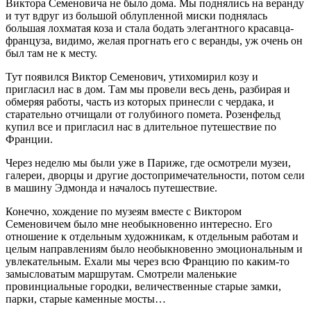
Виктора Семеновича не было дома. Мы поднялись на веранду
и тут вдруг из большой облупленной миски поднялась
большая лохматая коза и стала бодать элегантного красавца-
француза, видимо, желая прогнать его с веранды, уж очень он
был там не к месту.
Тут появился Виктор Семенович, утихомирил козу и
пригласил нас в дом. Там мы провели весь день, разбирая и
обмеряя работы, часть из которых принесли с чердака, и
старательно отчищали от голубиного помета. Розенфельд
купил все и пригласил нас в длительное путешествие по
Франции.
Через неделю мы были уже в Париже, где осмотрели музеи,
галереи, дворцы и другие достопримечательности, потом сели
в машину Эдмонда и началось путешествие.
Конечно, хождение по музеям вместе с Виктором
Семеновичем было мне необыкновенно интересно. Его
отношение к отдельным художникам, к отдельным работам и
целым направлениям было необыкновенно эмоциональным и
увлекательным. Ехали мы через всю Францию по каким-то
замысловатым маршрутам. Смотрели маленькие
провинциальные городки, величественные старые замки,
парки, старые каменные мосты…