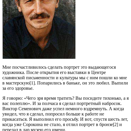
Мне посчастливилось сделать портрет это выдающегося
художника. После открытия его выставки в Центре
славянской письменности и культуры мы с ним пошли ко мне
в мастерскую[1]. Попарились в баньке, он это любил. Выпили
за его здоровье.
Я говорю: «Чего зря время тратить? Вы посидите тихонько, а я
вас полеплю». И за полчаса я сделал портретный набросок.
Виктор Семенович даже успел немного вздремнуть. А когда
увидел, что я сделал, попросил больше к работе не
прикасаться. Я выполнил его просьбу. И вот, спустя шесть лет,
когда уже Сорокина не стало, я отлил портрет в бронзе[2] и
передал в дар музею его имени.